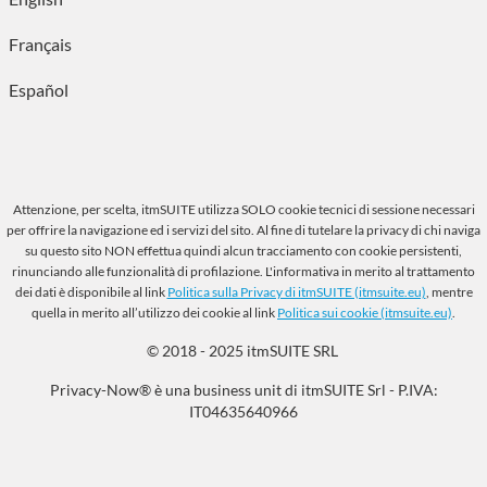
Français
Español
Attenzione, per scelta, itmSUITE utilizza SOLO cookie tecnici di sessione necessari
per offrire la navigazione ed i servizi del sito. Al fine di tutelare la privacy di chi naviga
su questo sito NON effettua quindi alcun tracciamento con cookie persistenti,
rinunciando alle funzionalità di profilazione. L'informativa in merito al trattamento
dei dati è disponibile al link
Politica sulla Privacy di itmSUITE (itmsuite.eu)
, mentre
quella in merito all’utilizzo dei cookie al link
Politica sui cookie (itmsuite.eu)
.
© 2018 - 2025 itmSUITE SRL
Privacy-Now® è una business unit di itmSUITE Srl - P.IVA:
IT04635640966